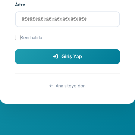
Åifre
Beni hatırla
Giriş Yap
Ana siteye dön